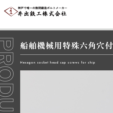
Editmaincontents
Editmaincontents
ODUCTs
船舶機械用特殊六角穴
Hexagon socket head cap screws for ship