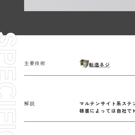
CIFICATION
主要技術
転造ネジ
解説
マルテンサイト系ステ
様書によっては自社で