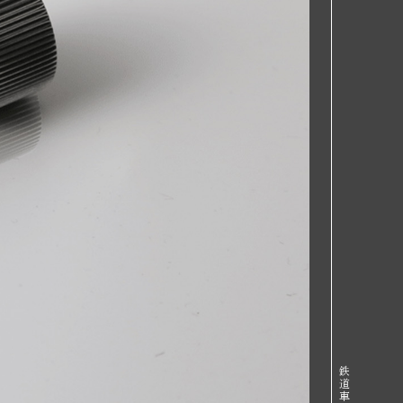
鉄
道
車