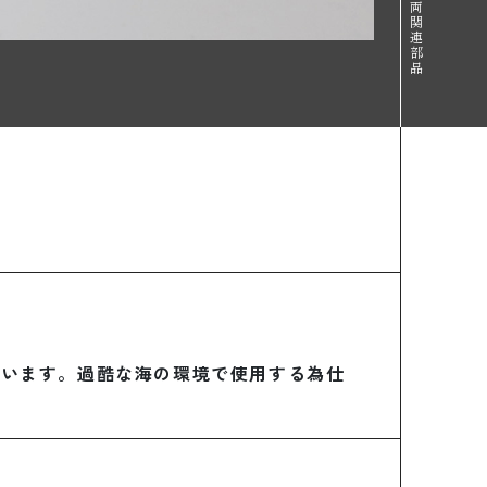
両
関
連
部
品
ています。過酷な海の環境で使用する為仕