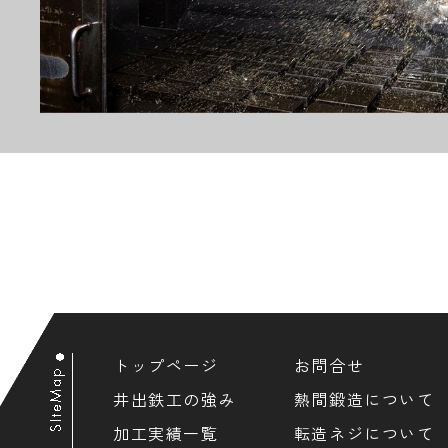
トップページ
お問合せ
井出鉄工の強み
熱間鍛造について
加工実績一覧
転造ネジについて